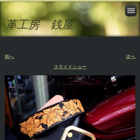
革工房 銭屋
前へ
次へ
スライドショー